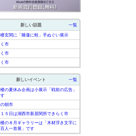
新しい話題
一覧
松楼玄関に「睡蓮に蛙」手ぬぐい展示
らく市
らく市
らく市
新しいイベント
一覧
松楼の夏休み企画は小展示「戦前の広告」
です
吉の朝市
月１５日は湖西市新居関所できらく市
松楼の８月ギャラリーは「木材浮き文字に
る百人一首展」です