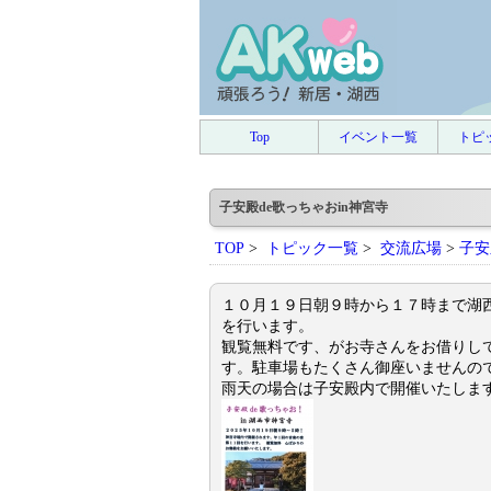
Top
イベント一覧
トピ
子安殿de歌っちゃおin神宮寺
TOP
>
トピック一覧
>
交流広場
>
子安
１０月１９日朝９時から１７時まで湖
を行います。
観覧無料です、がお寺さんをお借りし
す。駐車場もたくさん御座いませんの
雨天の場合は子安殿内で開催いたしま