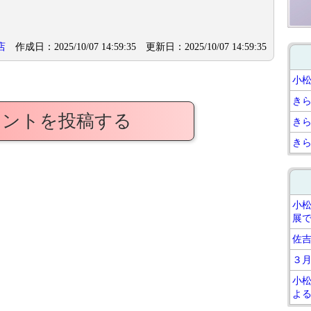
店
作成日：2025/10/07 14:59:35 更新日：2025/10/07 14:59:35
小
き
メントを投稿する
き
き
小
展
佐
３
小
よ