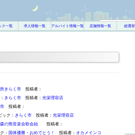
アカウント又はEmail :
ック一覧
求人情報一覧
アルバイト情報一覧
店舗情報一覧
総選挙
所きらく市
投稿者：
ク：
きらく市
投稿者：
光栄理容店
市
投稿者：
 トピック：
きらく市
投稿者：
光栄理容店
森の熊音楽会歌会始
投稿者：
ピック：
国体優勝・おめでとう！
投稿者：
オカメインコ