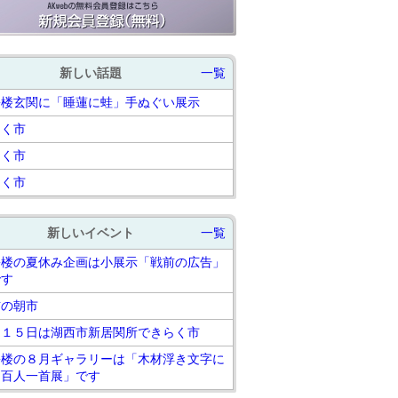
新しい話題
一覧
松楼玄関に「睡蓮に蛙」手ぬぐい展示
らく市
らく市
らく市
新しいイベント
一覧
松楼の夏休み企画は小展示「戦前の広告」
です
吉の朝市
月１５日は湖西市新居関所できらく市
松楼の８月ギャラリーは「木材浮き文字に
る百人一首展」です