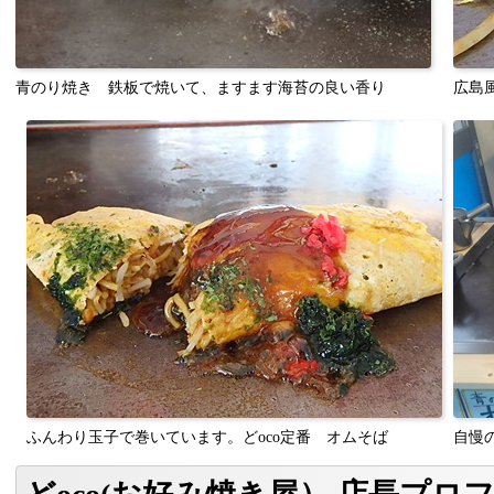
青のり焼き 鉄板で焼いて、ますます海苔の良い香り
広島
ふんわり玉子で巻いています。どoco定番 オムそば
自慢