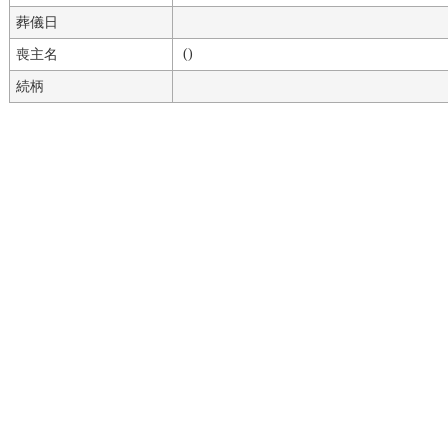
葬儀日
()
喪主名
続柄