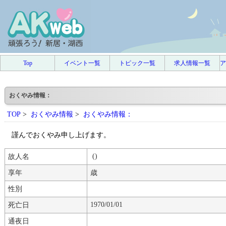
Top
イベント一覧
トピック一覧
求人情報一覧
ア
おくやみ情報：
TOP
>
おくやみ情報
>
おくやみ情報：
謹んでおくやみ申し上げます。
()
故人名
享年
歳
性別
1970/01/01
死亡日
通夜日